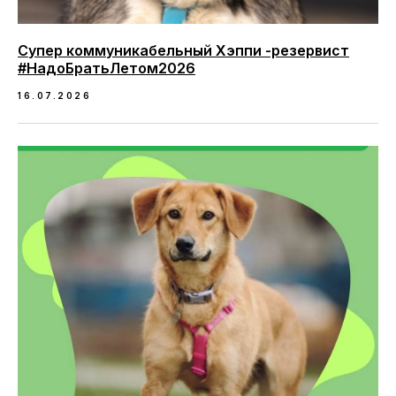
Супер коммуникабельный Хэппи -резервист
#НадоБратьЛетом2026
16.07.2026